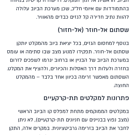
הביוב הראשית אל תוך המקלט. דרישה זו קריטית במיוחד
בהתמודדות עם איומי חל"כ, שכן מערכת הביוב עלולה
להוות נתיב חדירה קל לגזים כבדים מהאוויר.
שסתום אל-חוזר (אל-חזור)
בנוסף למחסום הגזים, בכל יציאת ביוב מהמקלט יותקן
שסתום אל-חוזר. תפקידו למנוע מצב שבו סתימה או עומס
במערכת הביוב של הבניין או ברחוב יגרמו לשפכים לזרום
בחזרה ולעלות דרך האסלות והכיורים, ולהציף את המקלט.
השסתום מאפשר זרימה בכיוון אחד בלבד – מהמקלט
החוצה.
פתרונות למקלטים תת-קרקעיים
במקלטים הממוקמים מתחת למפלס קו הביוב הראשי
(מצב נפוץ בבניינים עם חניונים תת-קרקעיים), לא ניתן
לחבר את הביוב בזרימה גרביטציונית. במקרים אלה, התקן