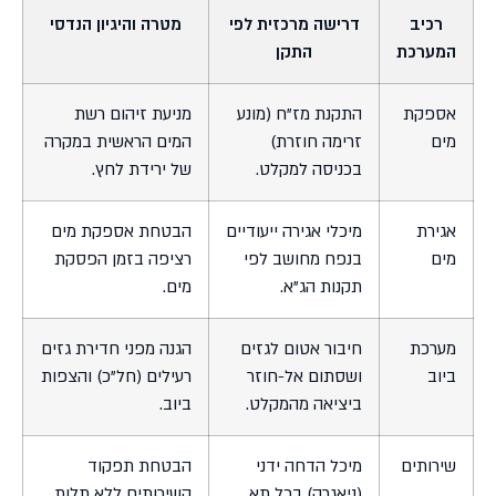
רכיב
דרישה מרכזית לפי
מטרה והיגיון הנדסי
המערכת
התקן
אספקת
התקנת מז"ח (מונע
מניעת זיהום רשת
מים
זרימה חוזרת)
המים הראשית במקרה
בכניסה למקלט.
של ירידת לחץ.
אגירת
מיכלי אגירה ייעודיים
הבטחת אספקת מים
מים
בנפח מחושב לפי
רציפה בזמן הפסקת
תקנות הג"א.
מים.
מערכת
חיבור אטום לגזים
הגנה מפני חדירת גזים
ביוב
ושסתום אל-חוזר
רעילים (חל"כ) והצפות
ביציאה מהמקלט.
ביוב.
שירותים
מיכל הדחה ידני
הבטחת תפקוד
(ניאגרה) בכל תא
השירותים ללא תלות