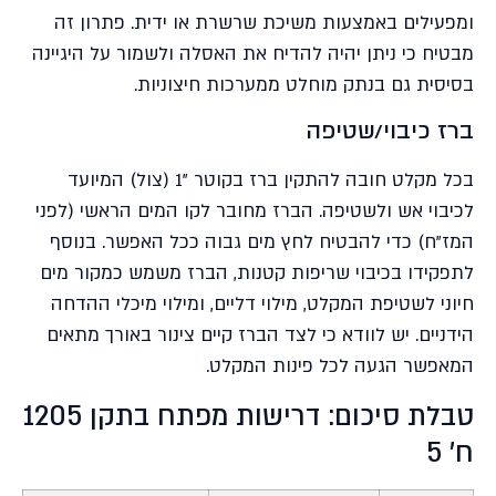
ומפעילים באמצעות משיכת שרשרת או ידית. פתרון זה
מבטיח כי ניתן יהיה להדיח את האסלה ולשמור על היגיינה
בסיסית גם בנתק מוחלט ממערכות חיצוניות.
ברז כיבוי/שטיפה
בכל מקלט חובה להתקין ברז בקוטר "1 (צול) המיועד
לכיבוי אש ולשטיפה. הברז מחובר לקו המים הראשי (לפני
המז"ח) כדי להבטיח לחץ מים גבוה ככל האפשר. בנוסף
לתפקידו בכיבוי שריפות קטנות, הברז משמש כמקור מים
חיוני לשטיפת המקלט, מילוי דליים, ומילוי מיכלי ההדחה
הידניים. יש לוודא כי לצד הברז קיים צינור באורך מתאים
המאפשר הגעה לכל פינות המקלט.
טבלת סיכום: דרישות מפתח בתקן 1205
ח' 5