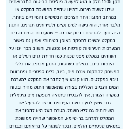
תקן 1205 חלק 5 הוא למעשה פוליסת הביטוח התברואתית
שלנו לשעת חירום. דמיינו שהייה ממושכת במקלט או
במרחב המוגן; אחד הצרכים הבסיסיים והמיידיים ביותר,
מלבד אוויר, הוא גישה למים נקיים ולשירותים תקינים. התקן
הזה נועד להבטיח בדיוק את זה – שמערכות המים והביוב
במקלט ימשיכו לתפקד באופן בטיחותי ואמין גם כאשר
המערכות העירוניות קורסות או נפגעות, וחשוב מכך, יגנו על
השוהים במקלט מפני סכנות כמו חדירת גזים רעילים או
הצפות ביוב. במילים פשוטות, התקן מכתיב את כללי
המשחק להתקנת צנרת מים, ביוב, כלים סניטריים ופתרונות
גיבוי במקלטים. הוא קובע איך לחבר את המקלט למערכת
המים והביוב הכללית בצורה שתאפשר ניתוק מהיר ובטוח
במקרה הצורך, איך להבטיח שתהיה אספקת מים מינימלית
גם כשאין לחץ ברשת העירונית, וכיצד להפעיל את
השירותים גם ללא חשמל. מטרת העל היא להפוך את
המקלט למרחב בר-קיימא, המאפשר שהייה ממושכת
בתנאים סניטריים הולמים, ובכך לשמור על בריאותם וכבודם