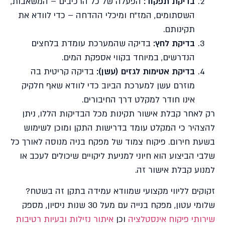
בדיקת תפקוד:
הפעלה של כל הרכיבים – המשאבות,
השסתומים, המז"ח ומיכלי ההדחה – כדי לוודא את
תקינותם.
בדיקת לחץ:
בדיקה שהמערכת עומדת בלחצים
הנדרשים, במיוחד בקווי אספקת המים.
בדיקת אטימות לגזים (עשן):
בדיקה קריטית בה
מוזרם עשן למערכת הביוב כדי לוודא שאף חלקיק
אינו חודר למקלט דרך החיבורים.
רק לאחר קבלת אישור תקינות מכל הבדיקות הללו, ניתן
להצהיר כי המקלט עומד בדרישות התקן ומוכן לשימוש
בשעת חירום. פיקוח צמוד של מפקח בניה מנוסה לאורך כל
שלבי הביצוע הוא חיוני למניעת ליקויים שיכולים לעכב או
למנוע קבלת אישור זה.
זקוקים לליווי מקצועי שמוודא עמידה בתקן זה בשטח?
שלומי עטון, מפקח בנייה עם מעל 30 שנות ניסיון, מספק
שירותי פיקוח אינסטלציה
וכן
איתור נזילות ובעיות רטיבות