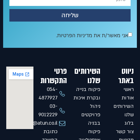
שליחה
אני מאשר/ת את מדיניות הפרטיות.
ניווט
השירותים
פרטי
באתר
שלנו
התקשרות
ראשי
פיקוח בנייה
054-
אודות
ובקרת איכות
4877927
השירותים
ניהול
03-
שלנו
פרויקטים
9012229
בלוג
בבניה
Shlomi@atun.co.il
צור קשר
פיקוח
כתובת