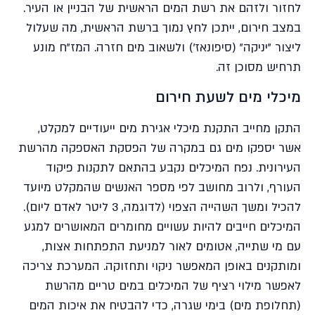
לחזור ולזהם את רשת המים הראשית של הבניין או העיר.
במצב חירום, ייתכן לחץ נמוך ברשת הראשית, מה שעלול
ליצור "יניקה" (סיפונאז') ולשאוב מים חזרה. המז"ח מונע
תרחיש מסוכן זה.
מיכלי מים לשעת חירום
התקן מחייב התקנת מיכלי אגירת מים ייעודיים למקלט,
אשר יספקו מים גם במקרה של הפסקת האספקה מהרשת
העירונית. נפח המיכלים נקבע בהתאם לתקנות פיקוד
העורף, ולרוב מחושב לפי מספר האנשים שהמקלט מיועד
להכיל ומשך השהייה הצפוי (לדוגמה, 3 ליטר לאדם ליום).
המיכלים חייבים להיות עשויים מחומרים המאושרים למגע
עם מי שתייה, אטומים לאור למניעת התפתחות אצות,
ומותקנים באופן המאפשר ניקוי ותחזוקה. המערכת צריכה
לאפשר מילוי רציף של המיכלים במים טריים מהרשת
(תחלופת מים) בימי שגרה, כדי להבטיח את איכות המים