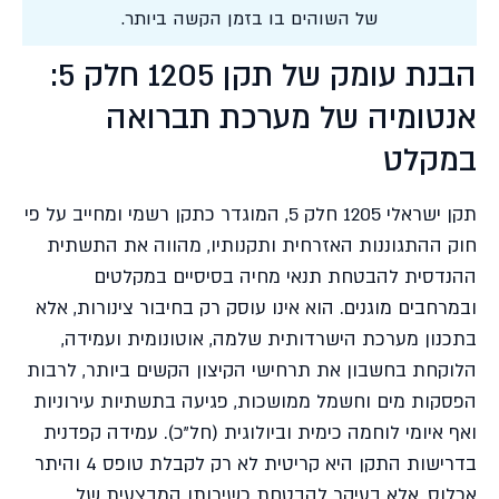
של השוהים בו בזמן הקשה ביותר.
הבנת עומק של תקן 1205 חלק 5:
אנטומיה של מערכת תברואה
במקלט
תקן ישראלי 1205 חלק 5, המוגדר כתקן רשמי ומחייב על פי
חוק ההתגוננות האזרחית ותקנותיו, מהווה את התשתית
ההנדסית להבטחת תנאי מחיה בסיסיים במקלטים
ובמרחבים מוגנים. הוא אינו עוסק רק בחיבור צינורות, אלא
בתכנון מערכת הישרדותית שלמה, אוטונומית ועמידה,
הלוקחת בחשבון את תרחישי הקיצון הקשים ביותר, לרבות
הפסקות מים וחשמל ממושכות, פגיעה בתשתיות עירוניות
ואף איומי לוחמה כימית וביולוגית (חל"כ). עמידה קפדנית
בדרישות התקן היא קריטית לא רק לקבלת טופס 4 והיתר
אכלוס, אלא בעיקר להבטחת כשירותו המבצעית של