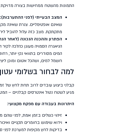
התמונות מהשטח ממחישות בצורה מדויקת מד
המצב הבעייתי (לפני ההתערבות):
שאינם אופטימליים. צנרת שאינה מקו
מתקתקת. מצב כזה עלול להוביל לירי
הפתרון וההכנה הנכונה (לאחר הנחי
הניאגרה הסמויה מעוגן כהלכה לקיר ה
המים מסודרים בתוואי נקי יותר, רח
חשמל למים, ושהכל אטום ומוכן ליצי
למה לבחור בשלומי עטון
קבלני ביצוע עובדים לרוב תחת לחץ של זמן 
מגיע לשטח נטול אינטרסים קבלניים – המט
היתרונות בעבודה עם מפקח מקצועי:
זיהוי כשלים בזמן אמת, לפני שהם מכ
וידוא שימוש בחומרים תקניים ואיכות
בדיקות לחץ מקיפות למערכת לפני סג