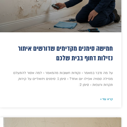
חמישה סימנים מקדימים שדורשים איתור
נזילות דחוף בבית שלכם
על מה נדבר במאמר › נקודות חשובות מהמאמר › למה אסור להתעלם
מנזילה סמויה אפילו יום אחד? › סימן 1: סימנים ויזואליים על קירות,
תקרות ורצפות › סימן 2:
קרא עוד »