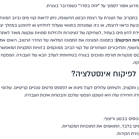
וע אסור לסמוך על "יהיה בסדר" כשמדובר בצנרת.
בתקריב של הצנרת על רצפת הבטון החשופה, ניתן לראות קווי מים וביוב המונחי
בעת כראוי לרצפה, או כזו שמונחת בתוואי שעלול להילחץ או להיפגע במהלך יצי
דת לחץ מים בעתיד, לשחיקה של הצינורות ולנזילות סמויות שקשה מאוד לאתר 
ות הפיקוח):
בתמונה המציגה את התמונה המלאה של החדר הרטוב, רואים את השי
חשוף, והחיבורים השחורים של קווי הביוב ממוקמים בזוויות התקניות המאפשרות
וקים מנקודות תורפה ומוכנים בצורה בטיחותית לשלב הבא של העבודה. המפקח מ
קה.
 לפיקוח אינסטלציה?
ותקציב, ולעיתים עלולים לעגל פינות או לפספס פרטים טכניים קריטיים. שלומי 
רה היחידה שלו היא השקט הנפשי שלכם והבטחת איכות העבודה.
וסים בבטון וריצוף.
יים בלבד, התואמים את התוכניות המקוריות.
ירת הקירות.