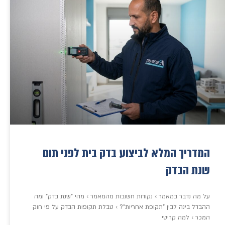
המדריך המלא לביצוע בדק בית לפני תום
שנת הבדק
על מה נדבר במאמר › נקודות חשובות מהמאמר › מהי "שנת בדק" ומה
ההבדל בינה לבין "תקופת אחריות"? › טבלת תקופות הבדק על פי חוק
המכר › למה קריטי